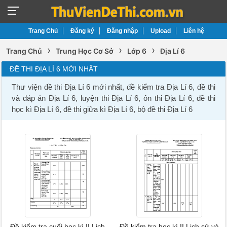
Trang Chủ
Đăng ký
Đăng nhập
Upload
Liên hệ
›
›
›
Trang Chủ
Trung Học Cơ Sở
Lớp 6
Địa Lí 6
ĐỀ THI ĐỊA LÍ 6 MỚI NHẤT
Thư viện đề thi Địa Lí 6 mới nhất, đề kiểm tra Địa Lí 6, đề thi
và đáp án Địa Lí 6, luyện thi Địa Lí 6, ôn thi Địa Lí 6, đề thi
học kì Địa Lí 6, đề thi giữa kì Địa Lí 6, bộ đề thi Địa Lí 6
Đề kiểm tra cuối học kì II Lịch
Đề kiểm tra học kì II Lịch sử và