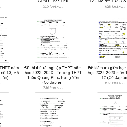
GD&ĐT Bạc Liêu
12 - Mã đề: 132 (Có
m
515 lượt xem
629 lượt xem
p THPT năm
Đề thi thử tốt nghiệp THPT năm
Đề kiểm tra giữa học 
 số 10, Mã
học 2022- 2023 - Trường THPT
học 2022-2023 môn 
p án)
Triệu Quang Phục Hưng Yên
12 (Có đáp án
(Có đáp án)
m
632 lượt xem
730 lượt xem