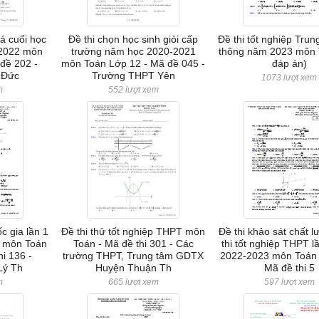
iá cuối học
Đề thi chọn học sinh giỏi cấp
Đề thi tốt nghiệp Trun
-2022 môn
trường năm học 2020-2021
thông năm 2023 môn 
đề 202 -
môn Toán Lớp 12 - Mã đề 045 -
đáp án)
 Đức
Trường THPT Yên
1073 lượt xem
m
552 lượt xem
c gia lần 1
Đề thi thử tốt nghiệp THPT môn
Đề thi khảo sát chất 
 môn Toán
Toán - Mã đề thi 301 - Các
thi tốt nghiệp THPT 
hi 136 -
trường THPT, Trung tâm GDTX
2022-2023 môn Toán 
Lý Th
Huyện Thuận Th
Mã đề thi 5
m
665 lượt xem
597 lượt xem