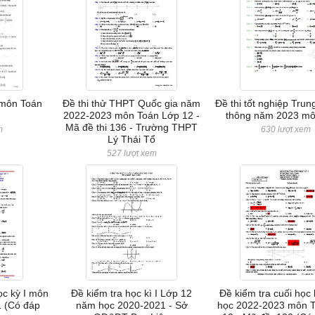
 môn Toán
Đề thi thử THPT Quốc gia năm
Đề thi tốt nghiệp Trun
2022-2023 môn Toán Lớp 12 -
thông năm 2023 mô
Mã đề thi 136 - Trường THPT
m
630 lượt xem
Lý Thái Tổ
527 lượt xem
ọc kỳ I môn
Đề kiểm tra học kì I Lớp 12
Đề kiểm tra cuối học
1 (Có đáp
năm học 2020-2021 - Sở
học 2022-2023 môn T