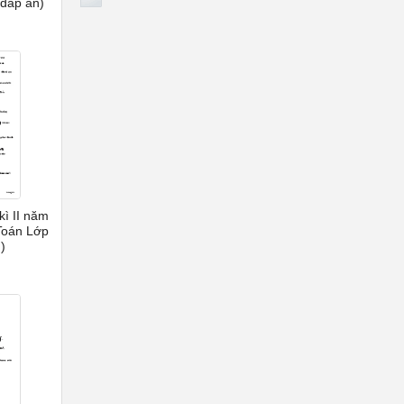
 đáp án)
kì II năm
Toán Lớp
)