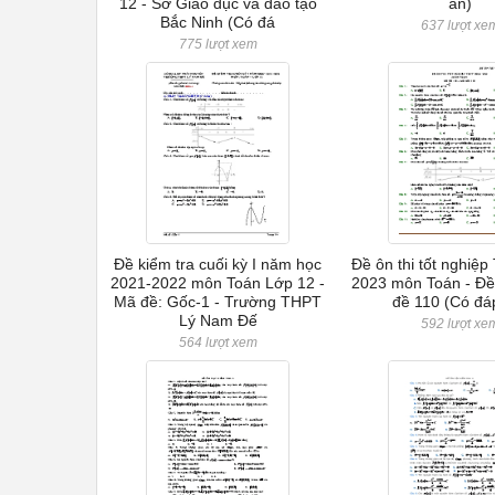
12 - Sở Giáo dục và đào tạo
án)
Bắc Ninh (Có đá
637 lượt xe
775 lượt xem
Đề kiểm tra cuối kỳ I năm học
Đề ôn thi tốt nghiệ
2021-2022 môn Toán Lớp 12 -
2023 môn Toán - Đề
Mã đề: Gốc-1 - Trường THPT
đề 110 (Có đá
Lý Nam Đế
592 lượt xe
564 lượt xem