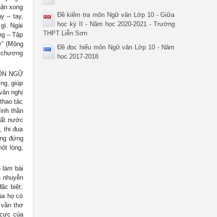
nặn xong
Đề kiểm tra môn Ngữ văn Lớp 10 - Giữa
y – tay,
học kỳ II - Năm học 2020-2021 - Trường
gì. Ngài
THPT Liễn Sơn
ng – Tập
y” (Mộng
Đề đọc hiểu môn Ngữ văn Lớp 10 - Năm
g chương
học 2017-2018
ÔN NGỮ
ng, giúp
văn nghị
thao tác
Tinh thần
đất nước
, thi đua
ang đứng
ột lòng,
h làm bài
n nhuyễn
ặc biệt;
ủa họ có
 vần thơ
 cực của