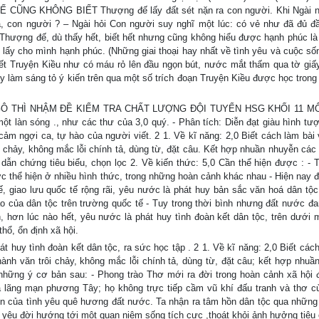
ĐẾ CŨNG KHÔNG BIẾT Thượng đế lấy đất sét nặn ra con người. Khi Ngài 
, con người ? – Ngài hỏi Con người suy nghĩ một lúc: có vẻ như đã đủ đầ
. Thượng đế, dù thấy hết, biết hết nhưng cũng không hiểu được hạnh phúc là 
n lấy cho mình hạnh phúc. (Những giai thoại hay nhất về tình yêu và cuộc số
ết Truyện Kiều như có máu rỏ lên đầu ngọn bút, nước mắt thấm qua tờ giấ
ãy làm sáng tỏ ý kiến trên qua một số trích đoạn Truyện Kiều được học tron
Ô THÌ NHẬM ĐỀ KIỂM TRA CHẤT LƯỢNG ĐỘI TUYỂN HSG KHỐI 11 M
 làn sóng ., như các thư của 3,0 quý. - Phân tích: Diễn đạt giàu hình tượ
cảm ngợi ca, tự hào của người viết. 2 1. Về kĩ năng: 2,0 Biết cách làm bài 
ôi chảy, không mắc lỗi chính tả, dùng từ, đặt câu. Kết hợp nhuần nhuyễn các 
, dẫn chứng tiêu biểu, chọn lọc 2. Về kiến thức: 5,0 Cần thể hiện được : - 
c thể hiện ở nhiều hình thức, trong những hoàn cảnh khác nhau - Hiện nay 
 tế, giao lưu quốc tế rộng rãi, yêu nước là phát huy bản sắc văn hoá dân tộc
ào của dân tộc trên trường quốc tế - Tuy trong thời bình nhưng đất nước đ
hơn lúc nào hết, yêu nước là phát huy tình đoàn kết dân tộc, trên dưới m
hổ, ổn định xã hội.
hát huy tình đoàn kết dân tộc, ra sức học tập . 2 1. Về kĩ năng: 2,0 Biết các
hành văn trôi chảy, không mắc lỗi chính tả, dùng từ, đặt câu; kết hợp nhuầ
 những ý cơ bản sau: - Phong trào Thơ mới ra đời trong hoàn cảnh xã hội đ
ãng mạn phương Tây; họ không trực tiếp cầm vũ khí đấu tranh và thơ c
hiện của tình yêu quê hương đất nước. Ta nhận ra tâm hồn dân tộc qua những
i yêu đời hướng tới một quan niệm sống tích cực ,thoát khỏi ảnh hưởng tiêu