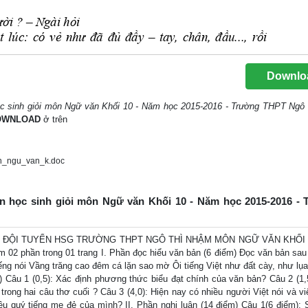
Downlo
học sinh giỏi môn Ngữ văn Khối 10 - Năm học 2015-2016 - Trường THPT Ng
OWNLOAD
ở trên
n_ngu_van_k.doc
yển học sinh giỏi môn Ngữ văn Khối 10 - Năm học 2015-2016 -
G ĐỘI TUYỂN HSG TRƯỜNG THPT NGÔ THÌ NHẬM MÔN NGỮ VĂN KHỐI
m 02 phần trong 01 trang I. Phần đọc hiểu văn bản (6 điểm) Đọc văn bản sau
ếng nói Vầng trăng cao đêm cá lặn sao mờ Ôi tiếng Việt như đất cày, như lụa
Câu 1 (0,5): Xác định phương thức biểu đạt chính của văn bản? Câu 2 (1,
 trong hai câu thơ cuối ? Câu 3 (4,0): Hiện nay có nhiều người Việt nói và v
 yêu quý tiếng mẹ đẻ của mình? II. Phần nghị luận (14 điểm) Câu 1(6 điểm): 