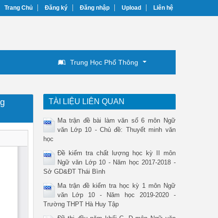
Trang Chủ
Đăng ký
Đăng nhập
Upload
Liên hệ
Trung Học Phổ Thông
ng
TÀI LIỆU LIÊN QUAN
Ma trận đề bài làm văn số 6 môn Ngữ
văn Lớp 10 - Chủ đề: Thuyết minh văn
học
Đề kiểm tra chất lượng học kỳ II môn
Ngữ văn Lớp 10 - Năm học 2017-2018 -
Sở GD&ĐT Thái Bình
Ma trận đề kiểm tra học kỳ 1 môn Ngữ
văn Lớp 10 - Năm học 2019-2020 -
Trường THPT Hà Huy Tập