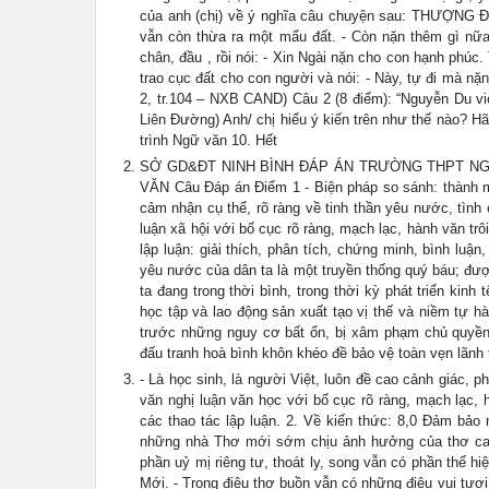
của anh (chị) về ý nghĩa câu chuyện sau: THƯỢNG 
vẫn còn thừa ra một mẩu đất. - Còn nặn thêm gì nữa
chân, đầu , rồi nói: - Xin Ngài nặn cho con hạnh phúc
trao cục đất cho con người và nói: - Này, tự đi mà nặ
2, tr.104 – NXB CAND) Câu 2 (8 điểm): “Nguyễn Du vi
Liên Đường) Anh/ chị hiểu ý kiến trên như thế nào? H
trình Ngữ văn 10. Hết
SỞ GD&ĐT NINH BÌNH ĐÁP ÁN TRƯỜNG THPT NG
VĂN Câu Đáp án Điểm 1 - Biện pháp so sánh: thành một
cảm nhận cụ thể, rõ ràng về tinh thần yêu nước, tình 
luận xã hội với bố cục rõ ràng, mạch lạc, hành văn tr
lập luận: giải thích, phân tích, chứng minh, bình luận
yêu nước của dân ta là một truyền thống quý báu; đượ
ta đang trong thời bình, trong thời kỳ phát triển kinh
học tập và lao động sản xuất tạo vị thế và niềm tự h
trước những nguy cơ bất ổn, bị xâm phạm chủ quyền, 
đấu tranh hoà bình khôn khéo đề bảo vệ toàn vẹn lãnh t
- Là học sinh, là người Việt, luôn đề cao cảnh giác, p
văn nghị luận văn học với bố cục rõ ràng, mạch lạc, 
các thao tác lập luận. 2. Về kiến thức: 8,0 Đảm bảo
những nhà Thơ mới sớm chịu ảnh hưởng của thơ ca l
phần uỷ mị riêng tư, thoát ly, song vẫn có phần thể 
Mới. - Trong điệu thơ buồn vẫn có những điệu vui tươ