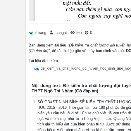
3 trang
thungat
867
0
Bạn đang xem tài liệu
"Đề kiểm tra chất lượng đội tuyển 
(Có đáp án)"
, để tải tài liệu gốc về máy bạn click vào nút
D
Tài liệu đính kèm:
de_kiem_tra_chat_luong_doi_tuyen_hoc_sinh_gioi_mo
Nội dung text: Đề kiểm tra chất lượng đội tu
THPT Ngô Thì Nhậm (Có đáp án)
SỞ GD&ĐT NINH BÌNH ĐỀ KIỂM TRA CHẤT LƯỢN
HỌC 2015 - 2016 Thời gian làm bài 180 phút Đề thi gồ
hiện yêu cầu nêu ở dưới: Chưa chữ viết đã vẹn tròn ti
ngà và mềm mại như tơ. (Tiếng Việt – Lưu Quang Vũ) 
tích giá trị biểu đạt của biện pháp tu từ được sử dụng
đúng tiếng Việt, phải chăng vì họ không trân trọng ,