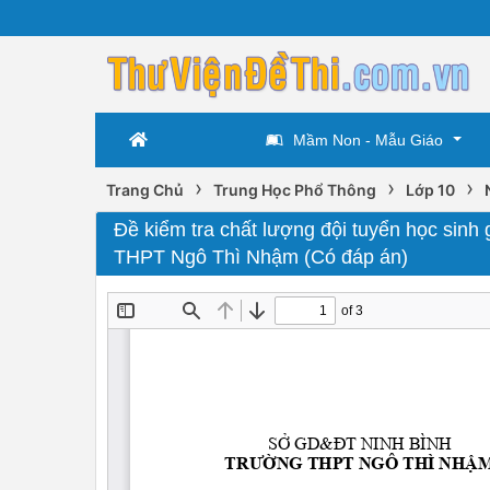
Mầm Non - Mẫu Giáo
›
›
›
Trang Chủ
Trung Học Phổ Thông
Lớp 10
Đề kiểm tra chất lượng đội tuyển học sin
THPT Ngô Thì Nhậm (Có đáp án)