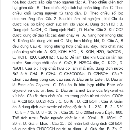
hóa học được sắp xếp theo nguyên tắc: A. Theo chiều điện tích
hạt giảm dần. B. Theo chiều điện tích hạt nhân tăng dần. C. Theo
chiều khối lượng nguyên tử tăng dần. D. Theo chiều số lớp
electron tăng dần. Câu 2: Sau khi làm thí nghiệm , khí Clo dư
được loại bỏ bằng cách sục khí clo vào: A. Dung dịch HCl ; B.
Dung dịch NaOH ; C. Dung dịch NaCl ; D. Nước. Câu 3: Khí CO2
được dùng để dập tắt các đám cháy vì : A. Nặng hơn không khí;
B. Không tác dụng với oxi C. Nhẹ hơn không khí; D. Câu A, B
đều đúng Câu 4: Trong những hợp chất sau đây. Hợp chất nào
phản ứng với clo: A. KCl, KOH, H2O ; B. KOH, H2O, Na2CO3 ;
C. KOH, H2O, Ca(OH)2 ; Câu 5: Để làm khô khí CO2 có lẩn hơi
nước. Bạn chọn chất nào: A. CaO, B. H2SO4 đặc, C . K2O , D.
NaOH. Câu 6 : Hợp chất hữu cơ làm mất mầu dung dịch nước
Br2 là: A. CH4 . B. C2H4 . C. CH3COONa . D. C2H5OH . Câu 7:
Chọn câu đúng trong các câu sau: A .Dầu ăn là Este . B. Dầu ăn
là Este của Glyxerol. C. Dầu ăn là hỗn hợp nhiều Este của
Glyxerol và các xít béo. D. Dầu ăn là một Este của Glyxerol và
xít béo. Câu 8: Hợp chất hữu cơ trong phân tử có nhóm -COOH
là: A.C2H6O. B.C2H4O2 . C. C6H6 . D. C2H5OH . Câu 9: Giấm
ăn là dung dịch axit axetic có nồng độ từ: A. 1 – 2 % . B. 2 – 5 %
. C. 5 – 7 %. D. 8 – 10 % . Câu 10: Cho 200ml rượu Êtylic 900.
Thể tích rượu Êtylíc nguyên chất là : A. 90ml . B. 180ml. C.
20ml. D. Giá trị khác . Câu 11 : Để nhận biết dung dịch C2H5OH
và dung dịch CH3COOH người ta dùng : A. Quỳ tím. B. Zn. C.