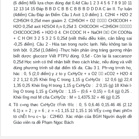
(6 điểm) Mỗi lựa chọn đúng đạt 0,4đ Câu 1 2 3 4 5 6 7 8 9 10 11
12 13 14 15 Đáp B B D C B B C B B B D D D A C án II. Tự luận
(4điểm) Câu Đáp án Điểm Câu 1 Axit 1,0 điểm) 1. C2H4 + H2O 2
C2H5OH 0,25đ men giaám 2. C2H5OH + O2  CH3COOH +
H2O 0,25đ axit H2SO4 ñ,n 0,25đ 3. CH3COOH +C2H5OH 
CH3COOC2H5 + H2O 0 4. CH COOC H + NaOH t CH COONa
+ C H OH 3 2 5 3 2 5 0,25đ (viết thiếu điều kiện, cân bằng sai
-0,25 điểm). Câu 2 - Hòa tan trong nước lạnh. Nếu không tan là
tinh bột. 0,25đ (1,0điểm) -Thực hiện phản ứng tráng gương nhận
biết dược glucozơ Viết PTPU đúng. 0,5đ - Còn lại là saccarozơ
0,25đ Học sinh có thể nhận biết theo cách khác, nếu đúng và viết
đúng phương trình sẽ đạt điểm tối đa. Câu 3 1. Ph­¬ng tr×nh ho¸
häc : 0, 5 (2,0 điểm) y z to y CxHyOz + x O2  xCO2 + H2O 4
2 2 1,12 0,25 Khèi l­îng C trong 1,15 g CxHyOz : 12 0,6 (g) 22,4
1,35 0,25 Khèi l­îng H trong 1,15 g CxHyOz : .2 0,15 (g) 18 Khèi l­
îng O trong 1,15 g CxHyOz : 1,15 – (0,6 + 0,15) = 0,4 (g) 0,25 .
Khèi l­îng mol M cña CxHyOz : M = 1,4375.32 = 46 (g) 0,25
Tõ c«ng thøc CxHyOz tÝnh ®­îc : 0, 5 0,6.46 0,15.46 46 (2.12
6.1) x = 2 ; y = 6 ; z = =1 1,15.12 1,15.1 16 VËy c«ng thøc ph©n
tö chÊt h÷u c¬ lµ : C2H6O. Xác nhận của BGH Người duyệt đề
Giáo viên ra đề Phạm Ngọc Bách