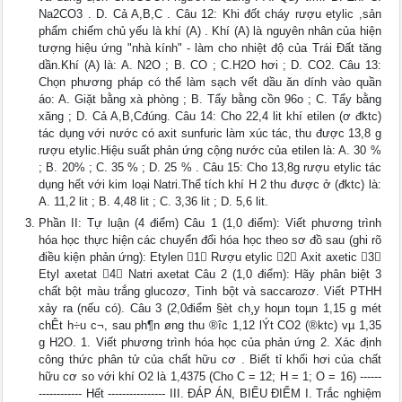
Na2CO3 . D. Cả A,B,C . Câu 12: Khi đốt cháy rượu etylic ,sản
phẩm chiếm chủ yếu là khí (A) . Khí (A) là nguyên nhân của hiện
tượng hiệu ứng "nhà kính" - làm cho nhiệt độ của Trái Đất tăng
dần.Khí (A) là: A. N2O ; B. CO ; C.H2O hơi ; D. CO2. Câu 13:
Chọn phương pháp có thể làm sạch vết dầu ăn dính vào quần
áo: A. Giặt bằng xà phòng ; B. Tẩy bằng cồn 96o ; C. Tẩy bằng
xăng ; D. Cả A,B,Cđúng. Câu 14: Cho 22,4 lit khí etilen (ơ đktc)
tác dụng với nước có axit sunfuric làm xúc tác, thu được 13,8 g
rượu etylic.Hiệu suất phản ứng cộng nước của etilen là: A. 30 %
; B. 20% ; C. 35 % ; D. 25 % . Câu 15: Cho 13,8g rượu etylic tác
dụng hết với kim loại Natri.Thể tích khí H 2 thu được ở (đktc) là:
A. 11,2 lit ; B. 4,48 lit ; C. 3,36 lit ; D. 5,6 lit.
Phần II: Tự luận (4 điểm) Câu 1 (1,0 điểm): Viết phương trình
hóa học thực hiện các chuyển đổi hóa học theo sơ đồ sau (ghi rõ
điều kiện phản ứng): Etylen 1 Rượu etylic 2 Axit axetic 3
Etyl axetat 4 Natri axetat Câu 2 (1,0 điểm): Hãy phân biệt 3
chất bột màu trắng glucozơ, Tinh bột và saccarozơ. Viết PTHH
xảy ra (nếu có). Câu 3 (2,0điểm §èt ch¸y hoµn toµn 1,15 g mét
chÊt h÷u c¬, sau ph¶n øng thu ®­îc 1,12 lÝt CO2 (®ktc) vµ 1,35
g H2O. 1. Viết phương trình hóa học của phản ứng 2. Xác định
công thức phân tử của chất hữu cơ . Biết tỉ khối hơi của chất
hữu cơ so với khí O2 là 1,4375 (Cho C = 12; H = 1; O = 16) ------
------------ Hết ---------------- III. ĐÁP ÁN, BIỂU ĐIỂM I. Trắc nghiệm