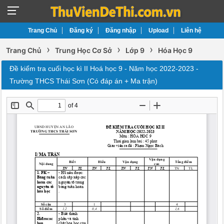
Trang Chủ
Đăng ký
Đăng nhập
Upload
Liên hệ
›
›
›
Trang Chủ
Trung Học Cơ Sở
Lớp 9
Hóa Học 9
Đề kiểm tra cuối học kì II Hoá học 9 - Năm học 2022-2023 -
Trường THCS Thái Sơn (Có đáp án + Ma trận)