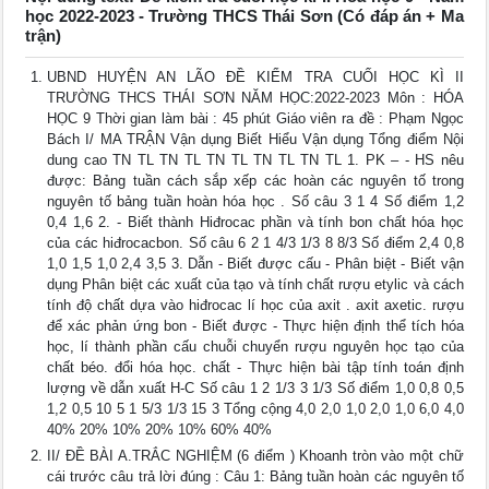
học 2022-2023 - Trường THCS Thái Sơn (Có đáp án + Ma
trận)
UBND HUYỆN AN LÃO ĐỀ KIỂM TRA CUỐI HỌC KÌ II
TRƯỜNG THCS THÁI SƠN NĂM HỌC:2022-2023 Môn : HÓA
HỌC 9 Thời gian làm bài : 45 phút Giáo viên ra đề : Phạm Ngọc
Bách I/ MA TRẬN Vận dụng Biết Hiểu Vận dụng Tổng điểm Nội
dung cao TN TL TN TL TN TL TN TL TN TL 1. PK – - HS nêu
được: Bảng tuần cách sắp xếp các hoàn các nguyên tố trong
nguyên tố bảng tuần hoàn hóa học . Số câu 3 1 4 Số điểm 1,2
0,4 1,6 2. - Biết thành Hiđrocac phần và tính bon chất hóa học
của các hiđrocacbon. Số câu 6 2 1 4/3 1/3 8 8/3 Số điểm 2,4 0,8
1,0 1,5 1,0 2,4 3,5 3. Dẫn - Biết được cấu - Phân biệt - Biết vận
dụng Phân biệt các xuất của tạo và tính chất rượu etylic và cách
tính độ chất dựa vào hiđrocac lí học của axit . axit axetic. rượu
để xác phản ứng bon - Biết được - Thực hiện định thể tích hóa
học, lí thành phần cấu chuỗi chuyển rượu nguyên học tạo của
chất béo. đổi hóa học. chất - Thực hiện bài tập tính toán định
lượng về dẫn xuất H-C Số câu 1 2 1/3 3 1/3 Số điểm 1,0 0,8 0,5
1,2 0,5 10 5 1 5/3 1/3 15 3 Tổng cộng 4,0 2,0 1,0 2,0 1,0 6,0 4,0
40% 20% 10% 20% 10% 60% 40%
II/ ĐỀ BÀI A.TRẮC NGHIỆM (6 điểm ) Khoanh tròn vào một chữ
cái trước câu trả lời đúng : Câu 1: Bảng tuần hoàn các nguyên tố