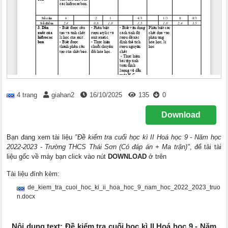
4 trang
giahan2
16/10/2025
135
0
Download
Bạn đang xem tài liệu
"Đề kiểm tra cuối học kì II Hoá học 9 - Năm học
2022-2023 - Trường THCS Thái Sơn (Có đáp án + Ma trận)"
, để tải tài
liệu gốc về máy bạn click vào nút
DOWNLOAD
ở trên
Tài liệu đính kèm:
de_kiem_tra_cuoi_hoc_ki_ii_hoa_hoc_9_nam_hoc_2022_2023_truo
n.docx
Nội dung text: Đề kiểm tra cuối học kì II Hoá học 9 - Năm