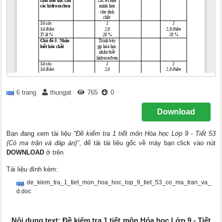
6 trang
thungat
765
0
Download
Bạn đang xem tài liệu
"Đề kiểm tra 1 tiết môn Hóa học Lớp 9 - Tiết 53
(Có ma trận và đáp án)"
, để tải tài liệu gốc về máy bạn click vào nút
DOWNLOAD
ở trên
Tài liệu đính kèm:
de_kiem_tra_1_tiet_mon_hoa_hoc_lop_9_tiet_53_co_ma_tran_va_
d.doc
Nội dung text: Đề kiểm tra 1 tiết môn Hóa học Lớp 9 - Tiết