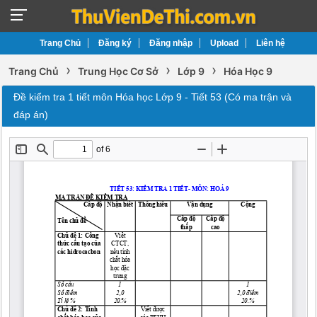
Trang Chủ
Đăng ký
Đăng nhập
Upload
Liên hệ
›
›
›
Trang Chủ
Trung Học Cơ Sở
Lớp 9
Hóa Học 9
Đề kiểm tra 1 tiết môn Hóa học Lớp 9 - Tiết 53 (Có ma trận và
đáp án)