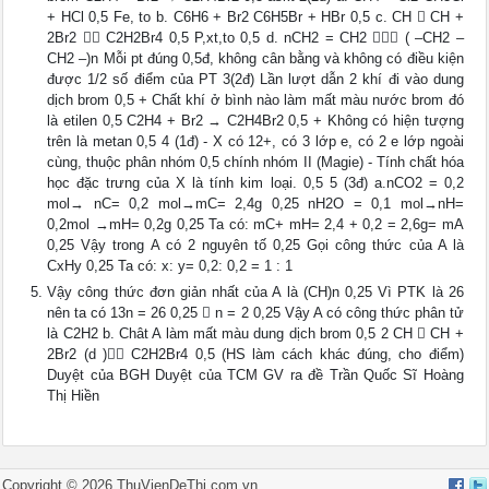
+ HCl 0,5 Fe, to b. C6H6 + Br2 C6H5Br + HBr 0,5 c. CH  CH +
2Br2  C2H2Br4 0,5 P,xt,to 0,5 d. nCH2 = CH2  ( –CH2 –
CH2 –)n Mỗi pt đúng 0,5đ, không cân bằng và không có điều kiện
được 1/2 số điểm của PT 3(2đ) Lần lượt dẫn 2 khí đi vào dung
dịch brom 0,5 + Chất khí ở bình nào làm mất màu nước brom đó
là etilen 0,5 C2H4 + Br2 → C2H4Br2 0,5 + Không có hiện tượng
trên là metan 0,5 4 (1đ) - X có 12+, có 3 lớp e, có 2 e lớp ngoài
cùng, thuộc phân nhóm 0,5 chính nhóm II (Magie) - Tính chất hóa
học đặc trưng của X là tính kim loại. 0,5 5 (3đ) a.nCO2 = 0,2
mol→ nC= 0,2 mol→mC= 2,4g 0,25 nH2O = 0,1 mol→nH=
0,2mol →mH= 0,2g 0,25 Ta có: mC+ mH= 2,4 + 0,2 = 2,6g= mA
0,25 Vậy trong A có 2 nguyên tố 0,25 Gọi công thức của A là
CxHy 0,25 Ta có: x: y= 0,2: 0,2 = 1 : 1
Vậy công thức đơn giản nhất của A là (CH)n 0,25 Vì PTK là 26
nên ta có 13n = 26 0,25  n = 2 0,25 Vậy A có công thức phân tử
là C2H2 b. Chât A làm mất màu dung dịch brom 0,5 2 CH  CH +
2Br2 (d ) C2H2Br4 0,5 (HS làm cách khác đúng, cho điểm)
Duyệt của BGH Duyệt của TCM GV ra đề Trần Quốc Sĩ Hoàng
Thị Hiền
Copyright ©
2026
ThuVienDeThi.com.vn