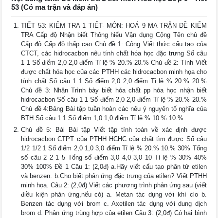
53 (Có ma trận và đáp án)
TIẾT 53: KIỂM TRA 1 TIẾT- MÔN: HOÁ 9 MA TRẬN ĐỀ KIỂM
TRA Cấp độ Nhận biết Thông hiểu Vận dụng Cộng Tên chủ đề
Cấp độ Cấp độ thấp cao Chủ đề 1: Công Viết thức cấu tạo của
CTCT, các hidrocacbon nêu tính chất hóa học đặc trưng Số câu
1 1 Số điểm 2,0 2,0 điểm Tỉ lệ % 20.% 20.% Chủ đề 2: Tính Viết
được chất hóa học của các PTHH các hidrocacbon minh họa cho
tính chất Số câu 1 1 Số điểm 2,0 2,0 điểm Tỉ lệ % 20.% 20.%
Chủ đề 3: Nhận Trình bày biết hóa chất pp hóa học nhận biết
hidrocacbon Số câu 1 1 Số điểm 2,0 2,0 điểm Tỉ lệ % 20.% 20.%
Chủ đề 4:Bảng Bài tập tuần hoàn các nêu ý nguyên tố nghĩa của
BTH Số câu 1 1 Số điểm 1,0 1,0 điểm Tỉ lệ % 10.% 10.%
Chủ đề 5: Bài Bài tập Viết tập tính toán về xác định được
hidrocacbon CTPT của PTHH HCHC của chất tìm được Số câu
1/2 1/2 1 Số điểm 2,0 1,0 3,0 điểm Tỉ lệ % 20.% 10.% 30% Tổng
số câu 2 2 1 5 Tổng số điểm 3,0 4,0 3,0 10 Tỉ lệ % 30% 40%
30% 100% Đề 1 Câu 1: (2,0đ) a.Hãy viết cấu tạo phân tử etilen
và benzen. b.Cho biết phản ứng đặc trưng của etilen? Viết PTHH
minh họa. Câu 2: (2,0đ) Viết các phương trình phản ứng sau (viết
điều kiện phản ứng,nếu có) a. Metan tác dụng với khí clo b.
Benzen tác dụng với brom c. Axetilen tác dụng với dung dịch
brom d. Phản ứng trùng hợp của etilen Câu 3: (2,0đ) Có hai bình