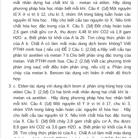
mất nhãn đựng hai chất khí là : metan và etilen. Hãy dùng
phương pháp hóa học nhận biết mỗi khí. Câu 4: (1đ) Một nguyên
tố X ở vị trí ô 12, chu kì 3, nhóm IIA trong bảng tuần hoàn các
nguyên tố hóa học . Hãy cho biết cấu tạo nguyên tử X. Nêu tính
chất hóa học đặc trưng của X. Câu 5: (3đ) Đốt cháy hoàn toàn
2,6 gam chất gữu cơ A, thu được 4,48 lít khí CO2 và 1,8 gam
H2O. a. Biết phân tử khối của A là 26. Tìm công thức phân tử
của A b. Chất A có làm mất màu dung dịch brom không? Viết
PTHH minh họa ( nếu có) ĐỀ 2 Câu 1: (2,0đ) a.Hãy viết cấu tạo
phân tử axetilen và metan ? b.Cho biết phản ứng đặc trưng của
metan. Viết PTHH minh họa. Câu 2: (2,0đ) Viết các phương trình
phản ứng sau( viết điều kiện phản ứng, nếu có) a. Phản ứng
cháy của metan b. Benzen tác dụng với hidro ở nhiệt độ thích
hợp
c. Etilen tác dụng với dung dịch brom d. phản ứng trùng hợp của
etilen Câu 3: (2,0đ) Có hai bình mất nhãn đựng hai chất khí là :
metan và axetilen . Hãy dùng phương pháp hóa học nhận biết
mỗi khí. Câu 4: (1đ) Một nguyên tố Y ở vị trí ô 17, chu kì 3,
nhóm VIIA trong bảng tuần hoàn các nguyên tố hóa học . Hãy
cho biết cấu tạo nguyên tử X. Nêu tính chất hóa học đặc trưng
của X. Câu 5: (3đ) Đốt cháy 2,8 gam chất gữu cơ A, thu được
8,8 gam khí CO2 và 3,6 gam H2O. a. Biết phân tử khối của A là
28. Tìm công thức phân tử của A c. Chất A có làm mất màu dung