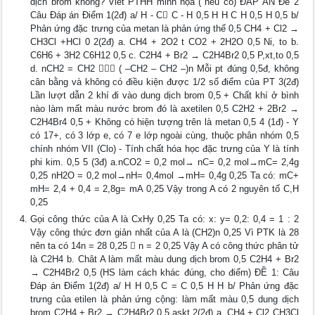
dịch brom không? Viết PTHH minh họa ( nếu có) ĐÁP ÁN Đề 2
Câu Đáp án Điểm 1(2đ) a/ H - C C - H 0,5 H H C H 0,5 H 0,5 b/
Phản ứng đặc trưng của metan là phản ứng thế 0,5 CH4 + Cl2 →
CH3Cl +HCl 0 2(2đ) a. CH4 + 2O2 t CO2 + 2H2O 0,5 Ni, to b.
C6H6 + 3H2 C6H12 0,5 c. C2H4 + Br2 → C2H4Br2 0,5 P,xt,to 0,5
d. nCH2 = CH2  ( –CH2 – CH2 –)n Mỗi pt đúng 0,5đ, không
cân bằng và không có điều kiện được 1/2 số điểm của PT 3(2đ)
Lần lượt dẫn 2 khí đi vào dung dịch brom 0,5 + Chất khí ở bình
nào làm mất màu nước brom đó là axetilen 0,5 C2H2 + 2Br2 →
C2H4Br4 0,5 + Không có hiện tượng trên là metan 0,5 4 (1đ) - Y
có 17+, có 3 lớp e, có 7 e lớp ngoài cùng, thuộc phân nhóm 0,5
chính nhóm VII (Clo) - Tính chất hóa học đặc trưng của Y là tính
phi kim. 0,5 5 (3đ) a.nCO2 = 0,2 mol→ nC= 0,2 mol→mC= 2,4g
0,25 nH2O = 0,2 mol→nH= 0,4mol →mH= 0,4g 0,25 Ta có: mC+
mH= 2,4 + 0,4 = 2,8g= mA 0,25 Vậy trong A có 2 nguyên tố C,H
0,25
Gọi công thức của A là CxHy 0,25 Ta có: x: y= 0,2: 0,4 = 1 : 2
Vậy công thức đơn giản nhất của A là (CH2)n 0,25 Vì PTK là 28
nên ta có 14n = 28 0,25  n = 2 0,25 Vậy A có công thức phân tử
là C2H4 b. Chât A làm mất màu dung dịch brom 0,5 C2H4 + Br2
→ C2H4Br2 0,5 (HS làm cách khác đúng, cho điểm) ĐỀ 1: Câu
Đáp án Điểm 1(2đ) a/ H H 0,5 C = C 0,5 H H b/ Phản ứng đặc
trưng của etilen là phản ứng cộng: làm mất màu 0,5 dung dịch
brom C2H4 + Br2 → C2H4Br2 0,5 askt 2(2đ) a. CH4 + Cl2 CH3Cl