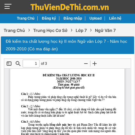
Trang Chủ
Đăng ký
Đăng nhập
Upload
Liên hệ
›
›
›
Trang Chủ
Trung Học Cơ Sở
Lớp 7
Ngữ Văn 7
Đề kiểm tra chất lượng học kỳ II môn Ngữ văn Lớp 7 - Năm học
2009-2010 (Có ma đáp án)