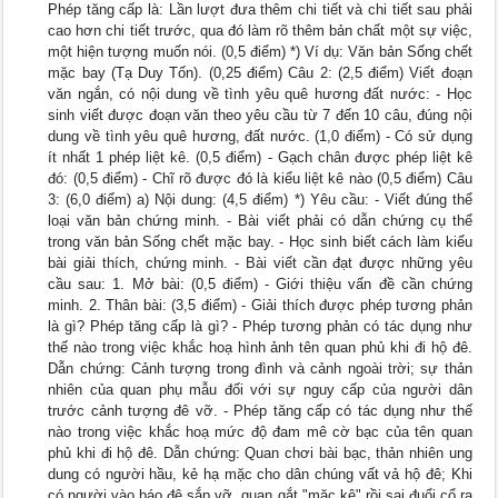
Phép tăng cấp là: Lần lượt đưa thêm chi tiết và chi tiết sau phải
cao hơn chi tiết trước, qua đó làm rõ thêm bản chất một sự việc,
một hiện tượng muốn nói. (0,5 điểm) *) Ví dụ: Văn bản Sống chết
mặc bay (Tạ Duy Tốn). (0,25 điểm) Câu 2: (2,5 điểm) Viết đoạn
văn ngắn, có nội dung về tình yêu quê hương đất nước: - Học
sinh viết được đoạn văn theo yêu cầu từ 7 đến 10 câu, đúng nội
dung về tình yêu quê hương, đất nước. (1,0 điểm) - Có sử dụng
ít nhất 1 phép liệt kê. (0,5 điểm) - Gạch chân được phép liệt kê
đó: (0,5 điểm) - Chĩ rõ được đó là kiểu liệt kê nào (0,5 điểm) Câu
3: (6,0 điểm) a) Nội dung: (4,5 điểm) *) Yêu cầu: - Viết đúng thể
loại văn bản chứng minh. - Bài viết phải có dẫn chứng cụ thể
trong văn bản Sống chết mặc bay. - Học sinh biết cách làm kiểu
bài giải thích, chứng minh. - Bài viết cần đạt được những yêu
cầu sau: 1. Mở bài: (0,5 điểm) - Giới thiệu vấn đề cần chứng
minh. 2. Thân bài: (3,5 điểm) - Giải thích được phép tương phản
là gì? Phép tăng cấp là gì? - Phép tương phản có tác dụng như
thế nào trong việc khắc hoạ hình ảnh tên quan phủ khi đi hộ đê.
Dẫn chứng: Cảnh tượng trong đình và cảnh ngoài trời; sự thản
nhiên của quan phụ mẫu đối với sự nguy cấp của người dân
trước cảnh tượng đê vỡ. - Phép tăng cấp có tác dụng như thế
nào trong việc khắc hoạ mức độ đam mê cờ bạc của tên quan
phủ khi đi hộ đê. Dẫn chứng: Quan chơi bài bạc, thản nhiên ung
dung có người hầu, kẻ hạ mặc cho dân chúng vất vả hộ đê; Khi
có người vào báo đê sắp vỡ, quan gắt "mặc kệ" rồi sai đuổi cổ ra