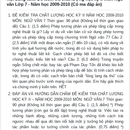
văn Lớp 7 - Năm học 2009-2010 (Có ma đáp án)
ĐỀ KIỂM TRA CHẤT LƯỢNG HỌC KỲ II NĂM HỌC 2009-2010
MÔN: NGỮ VĂN 7 Thời gian: 90 phút (Không kể thời gian giao
đề) Câu 1: (1,5 điểm) Phép tương phản và phép tăng cấp trong
nghệ thuật là gì? Lấy ví dụ về văn bản có sử dụng phép tương
phản và phép tăng cấp trong chương trình Ngữ văn 7? Câu 2:
(2,5 điểm) Viết một đoạn văn ngắn (7 đến 10 câu), có nội dung về
tình yêu quê hương đất nước, trong đó có sử dụng biện pháp tu
từ nghệ thuật liệt kê. Gạch chân phép liệt kê đó và cho biết
chúng thuộc kiểu liệt kê nào? Câu 3: (6,0 điểm) Trong truyện
ngắn Sống chết mặc bay tác giả Phạm Duy Tốn đã khéo léo kết
hợp phép tương phản và phép tăng cấp để bộc lộ tính cách nhân
vật, trong đó có việc vạch trần bản chất “lòng lang dạ thú” của
tên quan phủ trước sinh mạng của người dân. Em hãy giải thích
và chứng minh ý kiến trên. HẾT
ĐÁP ÁN VÀ HƯỚNG DẪN CHẤM ĐỀ KIỂM TRA CHẤT LƯỢNG
HỌC KỲ II – NĂM HỌC 2009-2010 MÔN: NGỮ VĂN 7 Thời gian:
90 phút (Không kể thời gian giao đề) Câu 1: (1,5 điểm) *) Phép
tương phản (còn gọi là đối lập) trong nghệ thuật là: Việc tao ra
những hành động, những cảnh tượng, những tính cách trái
ngược nhau để qua đó làm nổi bật một ý tưởng bộ phận trong
tác phẩm hoặc tư tưởng chính của tác phẩm. (0,75 điểm) *)