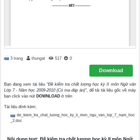
3 trang
thungat
517
0
Download
Bạn đang xem tài liệu
"Đề kiểm tra chất lượng học kỳ II môn Ngữ văn
Lớp 7 - Năm học 2009-2010 (Có ma đáp án)"
, để tải tài liệu gốc về máy
bạn click vào nút
DOWNLOAD
ở trên
Tài liệu đính kèm:
de_kiem_tra_chat_luong_hoc_ky_ii_mon_ngu_van_lop_7_nam_hoc
_2.doc
Nội dung text: Đề kiểm tra chất lượng học kỳ II môn Ngữ