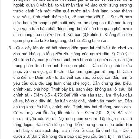
ngoài; quan ù ván bài to và nhẫn tâm vô đạo cười sung sướng
trước cảnh "cả một miền quê nước tràn lênh láng, xoáy thành
vực sâu , tình cảnh thảm sầu, kể sao cho xiết !". - Sự kết hợp
giữa hai biện pháp nghệ thuật này có tác dụng như thế nào trong
việc vạch trần bản chất “lòng lang dạ thú” của tên quan phủ trước
sinh mạng của người dân. 3. Kết bài: (0,5 điểm) - Khẳng định tên
quan phụ mẫu là kẻ lòng lang, dạ thú, đáng bị lên án.
- Qua đây lên án xã hội phong kiến quan lại chỉ biế t ăn chơi xa
đoạ mà không lo lắng đến đời sống của người dân. *) Chú ý: -
Khi trình bày các ý nên so sánh với hình ảnh người dân, cần tập
trung phân tích hình ảnh tên quan phủ. - Dẫn chứng chính xác
phục vụ cho việc giải thích. - Bài làm ngắn gọn rõ ràng. B. Cách
cho điểm: - Điểm 5,0 - 6: Bài viết sâu sắc, bố cục cân đối, làm rõ
yêu cầu của đề. Lập luận chặt chẽ logic. Dẫn chứng tiêu biểu,
chính xác, phù hợp. Trình bày bài sạch đẹp, không sai lỗi câu, lỗi
chính tả. - Điểm 3,5 - 4,75: Bài viết khá sâu sắc, làm rõ yêu cầu
đề ra, bố cục đầy đủ, lập luận chặt chẽ, hành văn mạch lạc. Dẫn
chứng khá tiêu biểu, chính xác. Trình bày bài rõ ràng, sạch đẹp.
Có sai một vài lỗi câu, lỗi chính tả. - Điểm 2,0 – 3,25: Bài viết
chưa rõ yêu cầu đề ra. Nội dung còn sơ sài. Lập luận chưa rõ
ràng, logic. Hành văn lủng củng. Dẫn chứng chưa tiêu biểu. Bài
trình bày chưa sạch đẹp, sai nhiều lỗi câu, lỗi chính tả. - Điểm
dưới 2,0: Bài viết không đảm bảo các yêu cầu trên. b) Hình thức: