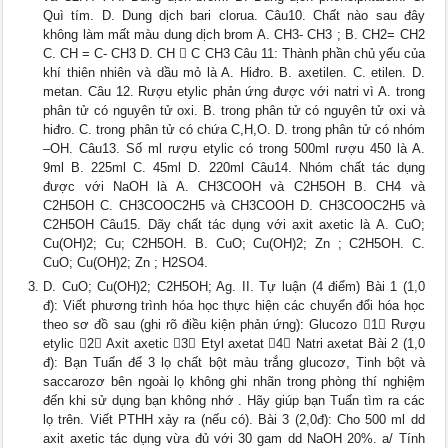
Quì tím. D. Dung dịch bari clorua. Câu10. Chất nào sau đây
không làm mất màu dung dịch brom A. CH3- CH3 ; B. CH2= CH2
C. CH = C- CH3 D. CH  C CH3 Câu 11: Thành phần chủ yếu của
khí thiên nhiên và dầu mỏ là A. Hiđro. B. axetilen. C. etilen. D.
metan. Câu 12. Rượu etylic phản ứng được với natri vì A. trong
phân tử có nguyên tử oxi. B. trong phân tử có nguyên tử oxi và
hiđro. C. trong phân tử có chứa C,H,O. D. trong phân tử có nhóm
–OH. Câu13. Số ml rượu etylic có trong 500ml rượu 450 là A.
9ml B. 225ml C. 45ml D. 220ml Câu14. Nhóm chất tác dụng
được với NaOH là A. CH3COOH và C2H5OH B. CH4 và
C2H5OH C. CH3COOC2H5 và CH3COOH D. CH3COOC2H5 và
C2H5OH Câu15. Dãy chất tác dụng với axit axetic là A. CuO;
Cu(OH)2; Cu; C2H5OH. B. CuO; Cu(OH)2; Zn ; C2H5OH. C.
CuO; Cu(OH)2; Zn ; H2SO4.
D. CuO; Cu(OH)2; C2H5OH; Ag. II. Tự luận (4 điểm) Bài 1 (1,0
đ): Viết phương trình hóa học thực hiện các chuyển đổi hóa học
theo sơ đồ sau (ghi rõ điều kiện phản ứng): Glucozo 1 Rượu
etylic 2 Axit axetic 3 Etyl axetat 4 Natri axetat Bài 2 (1,0
đ): Bạn Tuấn để 3 lọ chất bột màu trắng glucozơ, Tinh bột và
saccarozơ bên ngoài lọ không ghi nhãn trong phòng thí nghiệm
đến khi sử dụng bạn không nhớ . Hãy giúp bạn Tuấn tìm ra các
lọ trên. Viết PTHH xảy ra (nếu có). Bài 3 (2,0đ): Cho 500 ml dd
axit axetic tác dụng vừa đủ với 30 gam dd NaOH 20%. a/ Tính