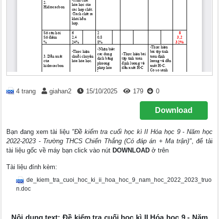
4 trang
giahan2
15/10/2025
179
0
Download
Bạn đang xem tài liệu
"Đề kiểm tra cuối học kì II Hóa học 9 - Năm học
2022-2023 - Trường THCS Chiến Thắng (Có đáp án + Ma trận)"
, để tải
tài liệu gốc về máy bạn click vào nút
DOWNLOAD
ở trên
Tài liệu đính kèm:
de_kiem_tra_cuoi_hoc_ki_ii_hoa_hoc_9_nam_hoc_2022_2023_truo
n.doc
Nội dung text: Đề kiểm tra cuối học kì II Hóa học 9 - Năm