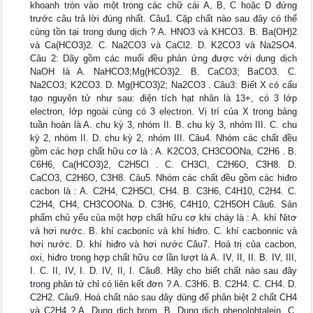
khoanh tròn vào một trong các chữ cái A, B, C hoặc D đứng
trước câu trả lời đúng nhất. Câu1. Cặp chất nào sau đây có thể
cùng tồn tại trong dung dịch ? A. HNO3 và KHCO3. B. Ba(OH)2
và Ca(HCO3)2. C. Na2CO3 và CaCl2. D. K2CO3 và Na2SO4.
Câu 2: Dãy gồm các muối đều phản ứng được với dung dịch
NaOH là A. NaHCO3;Mg(HCO3)2. B. CaCO3; BaCO3. C.
Na2CO3; K2CO3. D. Mg(HCO3)2; Na2CO3 . Câu3: Biết X có cấu
tạo nguyên tử như sau: điện tích hạt nhân là 13+, có 3 lớp
electron, lớp ngoài cùng có 3 electron. Vị trí của X trong bảng
tuần hoàn là A. chu kỳ 3, nhóm II. B. chu kỳ 3, nhóm III. C. chu
kỳ 2, nhóm II. D. chu kỳ 2, nhóm III. Câu4. Nhóm các chất đều
gồm các hợp chất hữu cơ là : A. K2CO3, CH3COONa, C2H6 . B.
C6H6, Ca(HCO3)2, C2H5Cl . C. CH3Cl, C2H6O, C3H8. D.
CaCO3, C2H6O, C3H8. Câu5. Nhóm các chất đều gồm các hiđro
cacbon là : A. C2H4, C2H5Cl, CH4. B. C3H6, C4H10, C2H4. C.
C2H4, CH4, CH3COONa. D. C3H6, C4H10, C2H5OH Câu6. Sản
phẩm chủ yếu của một hợp chất hữu cơ khi cháy là : A. khí Nitơ
và hơi nước. B. khí cacboníc và khí hiđro. C. khí cacbonnic và
hơi nước. D. khí hiđro và hơi nước Câu7. Hoá trị của cacbon,
oxi, hiđro trong hợp chất hữu cơ lần lượt là A. IV, II, II. B. IV, III,
I. C. II, IV, I. D. IV, II, I. Câu8. Hãy cho biết chất nào sau đây
trong phân tử chỉ có liên kết đơn ? A. C3H6. B. C2H4. C. CH4. D.
C2H2. Câu9. Hoá chất nào sau đây dùng để phân biệt 2 chất CH4
và C2H4 ? A. Dung dịch brom. B. Dung dịch phenolphtalein. C.