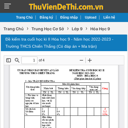
Trang Chủ
Đăng ký
Đăng nhập
Upload
Liên hệ
›
›
›
Trang Chủ
Trung Học Cơ Sở
Lớp 9
Hóa Học 9
Đề kiểm tra cuối học kì II Hóa học 9 - Năm học 2022-2023 -
Trường THCS Chiến Thắng (Có đáp án + Ma trận)