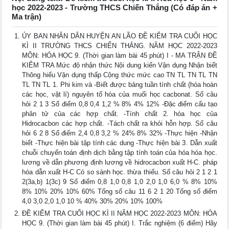
học 2022-2023 - Trường THCS Chiến Thắng (Có đáp án +
Ma trận)
ỦY BAN NHÂN DÂN HUYỆN AN LÃO ĐỀ KIỂM TRA CUỐI HỌC
KÌ II TRƯỜNG THCS CHIẾN THẮNG. NĂM HỌC 2022-2023
MÔN: HÓA HỌC 9. (Thời gian làm bài 45 phút) I - MA TRẬN ĐỀ
KIỂM TRA Mức độ nhận thức Nội dung kiến Vận dụng Nhận biết
Thông hiểu Vận dụng thấp Cộng thức mức cao TN TL TN TL TN
TL TN TL 1. Phi kim và -Biết được bảng tuần tính chất (hóa hoàn
các học, vật lí) nguyên tố hóa của muối học cacbonat. Số câu
hỏi 2 1 3 Số điểm 0,8 0,4 1,2 % 8% 4% 12% -Đặc điểm cấu tạo
phân tử của các hợp chất. -Tính chất 2. hóa học của
Hidrocacbon các hợp chất. -Tách chất ra khỏi hỗn hợp. Số câu
hỏi 6 2 8 Số điểm 2,4 0,8 3,2 % 24% 8% 32% -Thực hiện -Nhận
biết -Thực hiện bài tập tính các dung -Thực hiện bài 3. Dẫn xuất
chuỗi chuyển toán định dịch bằng tập tính toán của hóa hóa học.
lương về dẫn phương định lương về hidrocacbon xuất H-C. pháp
hóa dẫn xuất H-C Có so sánh học. thừa thiếu. Số câu hỏi 2 1 2 1
2(3a,b) 1(3c) 9 Số điểm 0,8 1,0 0,8 1,0 2,0 1,0 6,0 % 8% 10%
8% 10% 20% 10% 60% Tổng số câu 11 6 2 1 20 Tổng số điểm
4,0 3,0 2,0 1,0 10 % 40% 30% 20% 10% 100%
ĐỀ KIỂM TRA CUỐI HỌC KÌ II NĂM HỌC 2022-2023 MÔN: HÓA
HỌC 9. (Thời gian làm bài 45 phút) I. Trắc nghiệm (6 điểm) Hãy