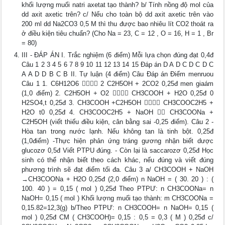
khối lượng muối natri axetat tạo thành? b/ Tính nồng độ mol của
dd axit axetic trên? c/ Nếu cho toàn bộ dd axit axetic trên vào
200 ml dd Na2CO3 0,5 M thì thu được bao nhiêu lít CO2 thoát ra
ở điều kiện tiêu chuẩn? (Cho Na = 23, C = 12 , O = 16, H = 1 , Br
= 80)
III - ĐÁP ÁN I. Trắc nghiệm (6 điểm) Mỗi lựa chọn đúng đạt 0,4đ
Câu 1 2 3 4 5 6 7 8 9 10 11 12 13 14 15 Đáp án D A D C D C D C
A A D D B C B II. Tự luận (4 điểm) Câu Đáp án Điểm menruou
Câu 1 1. C6H12O6  2 C2H5OH + 2CO2 0,25đ men giaám
(1,0 điểm) 2. C2H5OH + O2  CH3COOH + H2O 0,25đ 0
H2SO4,t 0,25đ 3. CH3COOH +C2H5OH  CH3COOC2H5 +
H2O t0 0,25đ 4. CH3COOC2H5 + NaOH  CH3COONa +
C2H5OH (viết thiếu điều kiện, cân bằng sai -0,25 điểm). Câu 2 -
Hòa tan trong nước lạnh. Nếu không tan là tinh bột. 0,25đ
(1,0điểm) -Thực hiện phản ứng tráng gương nhận biết dược
glucozơ 0,5đ Viết PTPU đúng. - Còn lại là saccarozơ 0,25đ Học
sinh có thể nhận biết theo cách khác, nếu đúng và viết đúng
phương trình sẽ đạt điểm tối đa. Câu 3 a/ CH3COOH + NaOH
→CH3COONa + H2O 0,25đ (2,0 điểm) n NaOH = ( 30. 20 ) : (
100. 40 ) = 0,15 ( mol ) 0,25đ Theo PTPƯ: n CH3COONa= n
NaOH= 0,15 ( mol ) Khối lượng muối tạo thành: m CH3COONa =
0,15.82=12,3(g) b/Theo PTPƯ: n CH3COOH= n NaOH= 0,15 (
mol ) 0,25đ CM ( CH3COOH)= 0,15 : 0,5 = 0,3 ( M ) 0,25đ c/