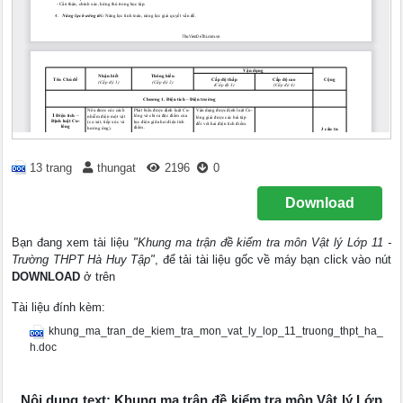
13 trang
thungat
2196
0
Download
Bạn đang xem tài liệu
"Khung ma trận đề kiểm tra môn Vật lý Lớp 11 -
Trường THPT Hà Huy Tập"
, để tải tài liệu gốc về máy bạn click vào nút
DOWNLOAD
ở trên
Tài liệu đính kèm:
khung_ma_tran_de_kiem_tra_mon_vat_ly_lop_11_truong_thpt_ha_
h.doc
Nội dung text: Khung ma trận đề kiểm tra môn Vật lý Lớp