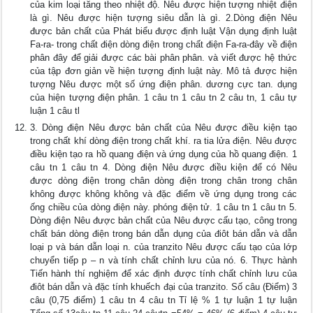
của kim loại tăng theo nhiệt độ. Nêu được hiện tượng nhiệt điện
là gì. Nêu được hiện tượng siêu dẫn là gì. 2.Dòng điện Nêu
được bản chất của Phát biểu được định luật Vận dụng định luật
Fa-ra- trong chất điện dòng điện trong chất điện Fa-ra-đây về điện
phân đây để giải được các bài phân phân. và viết được hệ thức
của tập đơn giản về hiện tượng định luật này. Mô tả được hiện
tượng Nêu được một số ứng điện phân. dương cực tan. dụng
của hiện tượng điện phân. 1 câu tn 1 câu tn 2 câu tn, 1 câu tự
luận 1 câu tl
3. Dòng điện Nêu được bản chất của Nêu được điều kiện tạo
trong chất khí dòng điện trong chất khí. ra tia lửa điện. Nêu được
điều kiện tạo ra hồ quang điện và ứng dụng của hồ quang điện. 1
câu tn 1 câu tn 4. Dòng điện Nêu được điều kiện để có Nêu
được dòng điện trong chân dòng điện trong chân trong chân
không được không không và đặc điểm về ứng dụng trong các
ống chiều của dòng điện này. phóng điện tử. 1 câu tn 1 câu tn 5.
Dòng điện Nêu được bản chất của Nêu được cấu tạo, công trong
chất bán dòng điện trong bán dẫn dụng của điôt bán dẫn và dẫn
loại p và bán dẫn loại n. của tranzito Nêu được cấu tạo của lớp
chuyển tiếp p – n và tính chất chỉnh lưu của nó. 6. Thực hành
Tiến hành thí nghiệm để xác định được tính chất chỉnh lưu của
điôt bán dẫn và đặc tính khuếch đại của tranzito. Số câu (Điểm) 3
câu (0,75 điểm) 1 câu tn 4 câu tn Tỉ lệ % 1 tự luận 1 tự luận