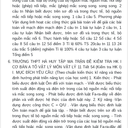
trong của các loại bộ trong của bộ nguồn mắc nguồn mắc nối tiếp
hoặc (ghép) nối tiếp, mắc (ghép) mắc song song. song song. 2
câu tn Nhận biết được trên sơ đồ và trong thực tế, bộ nguồn
mắc nối tiếp hoặc mắc song song. 1 câu 1 câu 5. Phương pháp
Vận dụng linh hoạt các công thức giải bài toán về để giải các bài
toán về mạch điện mạch điện 2 câu tn 1 bài tự luận 2 câu tn, 1
câu tự luận Nhận biết được, trên sơ đồ và trong thực tế, bộ
nguồn mắc nối 6. Thực hành tiếp hoặc Số câu 12 Số câu: 4 Số
câu 8 Số câu tn 12 Số điểm 3 Tỉ lệ 60% TS 20câu tn 11 13 24
câu trắc 5 (điểm) nghiệm Tỉ lệ 100% 4 câu tự luận 3 câu tự luận
Tổng điểm 5
TRƯỜNG THPT HÀ HUY TẬP MA TRẬN ĐỀ KIỂM TRA HK I
CƠ BẢN A TỔ VẬT LÝ MÔN VẬT LÝ 11 Tiết 54 (Kiểm tra HK I)
I. MỤC ĐÍCH YÊU CẦU: (Theo chuẩn kiến thức kĩ năng và theo
định hướng phát triển năng lực của học sinh) 1. Kiến thức - Phát
biểu được định luật Ôm đối với toàn mạch. - Viết được biểu thức
tính suất điện động và điện trở trong của bộ nguồn mắc nối tiếp
và mắc song song. - Phát biểu được định luật Fa-ra-đây về điện
phân và viết được hệ thức của định luật này. 2. Kỹ năng -Vận
dụng được công thức C = Q/U . -Vận dụng biểu thức định luật
Ôm toàn mạch để giải bài tập. - Nhận biết được trên sơ đồ và
trong thực tế bộ nguồn mắc nối tiếp hoặc mắc song song. - Tính
được suất điện động và điện trở trong của các loại bộ nguồn mắc
nối tiếp hoặc mắc song song. -Vận dụng định luật Fa-ra-đây để