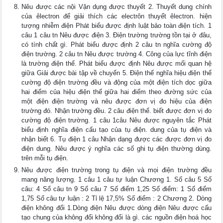
Nêu được các nội Vận dụng được thuyết 2. Thuyết dung chính
của êlectron để giải thích các electrôn thuyết êlectron. hiện
tượng nhiễm điện Phát biểu được định luật bảo toàn điện tích. 1
câu 1 câu tn Nêu được điện 3. Điện trường trường tồn tại ở đâu,
có tính chất gì. Phát biểu được định 2 câu tn nghĩa cường độ
điện trường. 2 câu tn Nêu được trường 4. Công của lực tĩnh điện
là trường điện thế. Phát biểu được định Nêu được mối quan hệ
giữa Giải được bài tập về chuyển 5. Điện thế nghĩa hiệu điện thế
cường độ điện trường đều và động của một điện tích dọc giữa
hai điểm của hiệu điện thế giữa hai điểm theo đường sức của
một điện điện trường và nêu được đơn vị đo hiệu của điện
trường đó. Nhận trường đều. 2 câu điện thế. biết được đơn vị đo
cường độ điện trường. 1 câu 1câu Nêu được nguyên tắc Phát
biểu định nghĩa điện cấu tạo của tụ điện. dung của tụ điện và
nhận biết 6. Tụ điện 1 câu Nhận dạng được các được đơn vị đo
điện dung. Nêu được ý nghĩa các số ghi tụ điện thường dùng.
trên mỗi tụ điện.
Nêu được điện trường trong tụ điện và mọi điện trường đều
mang năng lượng. 1 câu 1 câu tự luận Chương 1. Số câu 5 Số
câu: 4 Số câu tn 9 Số câu 7 Số điểm 1,25 Số điểm: 1 Số điểm
1,75 Số câu tự luận : 2 Tỉ lệ 17,5% Số điểm : 2 Chương 2. Dòng
điện không đổi 1.Dòng điện Nêu được dòng điện Nêu được cấu
tạo chung của không đổi không đổi là gì. các nguồn điện hoá học