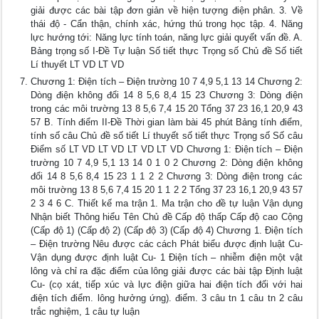
giải được các bài tập đơn giản về hiện tượng điện phân. 3. Về
thái độ - Cẩn thận, chính xác, hứng thú trong học tập. 4. Năng
lực hướng tới: Năng lực tính toán, năng lực giải quyết vấn đề. A.
Bảng trọng số I-Đề Tự luận Số tiết thực Trọng số Chủ đề Số tiết
Lí thuyết LT VD LT VD
Chương 1: Điện tích – Điện trường 10 7 4,9 5,1 13 14 Chương 2:
Dòng điện không đổi 14 8 5,6 8,4 15 23 Chương 3: Dòng điện
trong các môi trường 13 8 5,6 7,4 15 20 Tổng 37 23 16,1 20,9 43
57 B. Tính điểm II-Đề Thời gian làm bài 45 phút Bảng tính điểm,
tính số câu Chủ đề số tiết Lí thuyết số tiết thực Trọng số Số câu
Điểm số LT VD LT VD LT VD LT VD Chương 1: Điện tích – Điện
trường 10 7 4,9 5,1 13 14 0 1 0 2 Chương 2: Dòng điện không
đổi 14 8 5,6 8,4 15 23 1 1 2 2 Chương 3: Dòng điện trong các
môi trường 13 8 5,6 7,4 15 20 1 1 2 2 Tổng 37 23 16,1 20,9 43 57
2 3 4 6 C. Thiết kế ma trận 1. Ma trận cho đề tự luận Vận dụng
Nhận biết Thông hiểu Tên Chủ đề Cấp độ thấp Cấp độ cao Cộng
(Cấp độ 1) (Cấp độ 2) (Cấp độ 3) (Cấp độ 4) Chương 1. Điện tích
– Điện trường Nêu được các cách Phát biểu được định luật Cu-
Vận dụng được định luật Cu- 1 Điện tích – nhiễm điện một vật
lông và chỉ ra đặc điểm của lông giải được các bài tập Định luật
Cu- (cọ xát, tiếp xúc và lực điện giữa hai điện tích đối với hai
điện tích điểm. lông hưởng ứng). điểm. 3 câu tn 1 câu tn 2 câu
trắc nghiệm, 1 câu tự luận