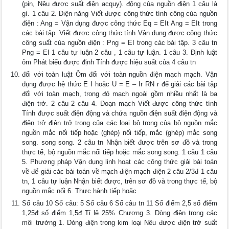
(pin, Nêu được suất điện acquy). động của nguồn điện 1 câu là
gì. 1 câu 2. Điện năng Viết được công thức tính công của nguồn
điện : Ang = Vận dụng được công thức Eq = EIt Ang = EIt trong
các bài tập. Viết được công thức tính Vận dụng được công thức
công suất của nguồn điện : Png = EI trong các bài tập. 3 câu tn
Png = EI 1 câu tự luận 2 câu , 1 câu tự luận. 1 câu 3. Định luật
ôm Phát biểu được định Tính được hiệu suất của 4 câu tn
đối với toàn luật Ôm đối với toàn nguồn điện mạch mạch. Vận
dụng được hệ thức E I hoặc U = E – Ir RN r để giải các bài tập
đối với toàn mạch, trong đó mạch ngoài gồm nhiều nhất là ba
điện trở. 2 câu 2 câu 4. Đoạn mạch Viết được công thức tính
Tính được suất điện động và chứa nguồn điện suất điện động và
điện trở điện trở trong của các loại bộ trong của bộ nguồn mắc
nguồn mắc nối tiếp hoặc (ghép) nối tiếp, mắc (ghép) mắc song
song. song song. 2 câu tn Nhận biết được trên sơ đồ và trong
thực tế, bộ nguồn mắc nối tiếp hoặc mắc song song. 1 câu 1 câu
5. Phương pháp Vận dụng linh hoạt các công thức giải bài toán
về để giải các bài toán về mạch điện mạch điện 2 câu 2/3đ 1 câu
tn, 1 câu tự luận Nhận biết được, trên sơ đồ và trong thực tế, bộ
nguồn mắc nối 6. Thực hành tiếp hoặc
Số câu 10 Số câu: 5 Số câu 6 Số câu tn 11 Số điểm 2,5 số điểm
1,25đ số điểm 1,5đ Tỉ lệ 25% Chương 3. Dòng điện trong các
môi trường 1. Dòng điện trong kim loại Nêu được điện trở suất