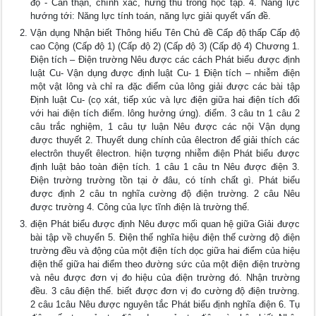
độ - Cẩn thận, chính xác, hứng thú trong học tập. 4. Năng lực
hướng tới: Năng lực tính toán, năng lực giải quyết vấn đề.
Vận dụng Nhận biết Thông hiểu Tên Chủ đề Cấp độ thấp Cấp độ
cao Cộng (Cấp độ 1) (Cấp độ 2) (Cấp độ 3) (Cấp độ 4) Chương 1.
Điện tích – Điện trường Nêu được các cách Phát biểu được định
luật Cu- Vận dụng được định luật Cu- 1 Điện tích – nhiễm điện
một vật lông và chỉ ra đặc điểm của lông giải được các bài tập
Định luật Cu- (cọ xát, tiếp xúc và lực điện giữa hai điện tích đối
với hai điện tích điểm. lông hưởng ứng). điểm. 3 câu tn 1 câu 2
câu trắc nghiệm, 1 câu tự luận Nêu được các nội Vận dụng
được thuyết 2. Thuyết dung chính của êlectron để giải thích các
electrôn thuyết êlectron. hiện tượng nhiễm điện Phát biểu được
định luật bảo toàn điện tích. 1 câu 1 câu tn Nêu được điện 3.
Điện trường trường tồn tại ở đâu, có tính chất gì. Phát biểu
được định 2 câu tn nghĩa cường độ điện trường. 2 câu Nêu
được trường 4. Công của lực tĩnh điện là trường thế.
điện Phát biểu được định Nêu được mối quan hệ giữa Giải được
bài tập về chuyển 5. Điện thế nghĩa hiệu điện thế cường độ điện
trường đều và động của một điện tích dọc giữa hai điểm của hiệu
điện thế giữa hai điểm theo đường sức của một điện điện trường
và nêu được đơn vị đo hiệu của điện trường đó. Nhận trường
đều. 3 câu điện thế. biết được đơn vị đo cường độ điện trường.
2 câu 1câu Nêu được nguyên tắc Phát biểu định nghĩa điện 6. Tụ