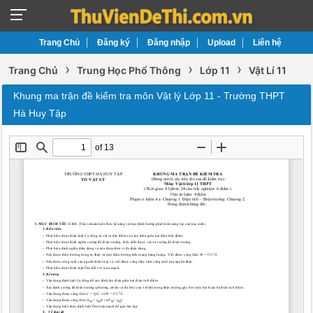
Trang Chủ
Đăng ký
Đăng nhập
Upload
Liên hệ
›
›
›
Trang Chủ
Trung Học Phổ Thông
Lớp 11
Vật Lí 11
Khung ma trận đề kiểm tra môn Vật lý Lớp 11 - Trường THPT
Hà Huy Tập