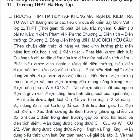
11 - Trường THPT Hà Huy Tập
TRƯỜNG THPT HÀ HUY TẬP KHUNG MA TRẬN ĐỀ KIỂM TRA
TỔ VẬT LÝ (Bảng mô tả các tiêu chí của đề kiểm tra) Môn: Vật lí
lớp 11 THPT (Thời gian: 45 phút, 24 câu trắc nghiệm: 6 điểm ) 3
bài tự luận: 4 điểm Phạm vi kiểm tra: Chương 1. Điện tích – Điện
trường; Chương 2. Dòng điện không đổi I. MỤC ĐÍCH YÊU CẦU:
(Theo chuẩn kiến thức kĩ năng và theo định hướng phát triển
năng lực của học sinh) 1.Kiến thức - Phát biểu được định luật
Cu-lông và chỉ ra đặc điểm của lực điện giữa hai điện tích điểm. -
Phát biểu được định nghĩa cường độ điện trường, biểu diễn
được véc-tơ cường độ điện trường. - Phát biểu định nghĩa điện
dung và nêu được đơn vị đo điện dung. - Nêu được điện trường
trong tụ điện và mọi điện trường đều mang năng lượng. Viết
được công thức W = CU 2/2. - Nêu được công suất của nguồn
điện là gì và viết được công thức tính công suất của nguồn điện.
- Phát biểu được định luật Ôm đối với toàn mạch. 2.Kỹ năng -
Vận dụng định luật Cu-lông để xác định lực điện giữa hai điện
tích điểm. - Xác định cường độ điện trường (phương, chiều và
độ lớn) của 1 điểm trong điện trường gây bởi một, hai hoặc ba
điện tích điểm. -Vận dụng được công thức C = Q/U và W = CU
2/2. -Vận dụng được công thức A ng = ξngIt và Png= ξngI. -Vận
dụng biểu thức định luật Ôm toàn mạch để giải bài tập. 3. Về thái