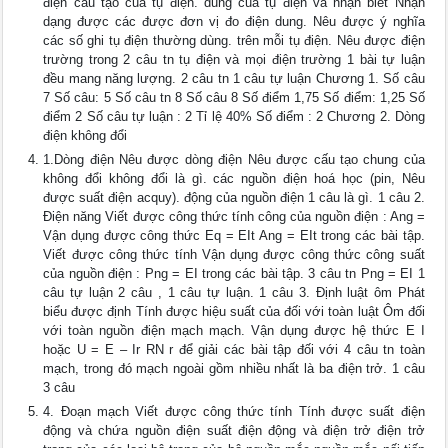
điện cấu tạo của tụ điện. dung của tụ điện và nhận biết Nhận
dạng được các được đơn vị đo điện dung. Nêu được ý nghĩa
các số ghi tụ điện thường dùng. trên mỗi tụ điện. Nêu được điện
trường trong 2 câu tn tụ điện và mọi điện trường 1 bài tự luận
đều mang năng lượng. 2 câu tn 1 câu tự luận Chương 1. Số câu
7 Số câu: 5 Số câu tn 8 Số câu 8 Số điểm 1,75 Số điểm: 1,25 Số
điểm 2 Số câu tự luận : 2 Tỉ lệ 40% Số điểm : 2 Chương 2. Dòng
điện không đổi
1.Dòng điện Nêu được dòng điện Nêu được cấu tạo chung của
không đổi không đổi là gì. các nguồn điện hoá học (pin, Nêu
được suất điện acquy). động của nguồn điện 1 câu là gì. 1 câu 2.
Điện năng Viết được công thức tính công của nguồn điện : Ang =
Vận dụng được công thức Eq = EIt Ang = EIt trong các bài tập.
Viết được công thức tính Vận dụng được công thức công suất
của nguồn điện : Png = EI trong các bài tập. 3 câu tn Png = EI 1
câu tự luận 2 câu , 1 câu tự luận. 1 câu 3. Định luật ôm Phát
biểu được định Tính được hiệu suất của đối với toàn luật Ôm đối
với toàn nguồn điện mạch mạch. Vận dụng được hệ thức E I
hoặc U = E – Ir RN r để giải các bài tập đối với 4 câu tn toàn
mạch, trong đó mạch ngoài gồm nhiều nhất là ba điện trở. 1 câu
3 câu
4. Đoạn mạch Viết được công thức tính Tính được suất điện
động và chứa nguồn điện suất điện động và điện trở điện trở