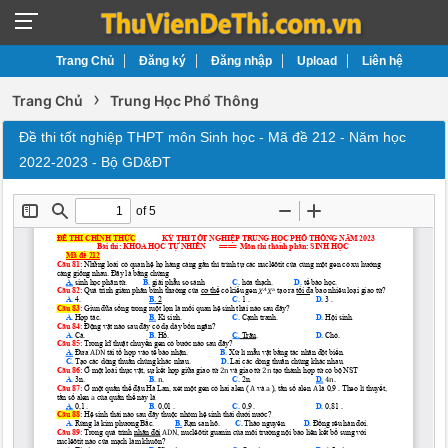
Trang Chủ
Đăng ký
Đăng nhập
Upload
Liên hệ
›
Trang Chủ
Trung Học Phổ Thông
Đề thi tốt nghiệp THPT môn Sinh học - Mã đề 212 - Năm học
2022-2023 - Bộ GD&ĐT