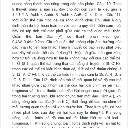
quang năng thành hóa năng trong các sản phẩm. Câu 110: Theo
lí thuyết, phép lai nào sau đây cho đời con có tỉ lệ kiểu gen là
1:2:1 ? A. Aabb × Aabb. B. Aabb × AaBb.C. × .D. × . Câu 111:
Một quần thể của một loài cá sông ở hồ châu Phi, alen A quy
định thân đỏ trội hoàn toàn so với alen a quy định thân xám; loài
này có tập tính chỉ giao phối giữa các cá thể cùng màu thân.
Quần thể ban đầu (P) có thành phần kiểu gen:
0,4AA:0,4Aa:0,2aa. Giả sử quần thể không chịu ảnh hưởng của
các nhân tố tiến hóa khác. Theo lí thuyết có bao nhiêu phát biểu
sau đây về quần thể này là đúng? I. Hiệu số giữa kiểu gen đồng
hợp tử trội và đồng hợp tử lặn là không thay đổi qua các thế hệ.
II. Ở 퐹 1, quần thể đạt trạng thái cân bằng di truyền. 2 III. Ở F2,
trong các cá thể có kiểu hình thân đỏ, tỉ lệ cá thể thuần chủng là
3. 11 IV. Ở F4, tỉ lệ cá thể có kiểu hình thân xám là 35. A. 4 .B. 2
.C. 3 .D. 1 . Câu 112: Hình bên mô tả mối quan hệ về độ cao mỏ
khác nhau giữa các nhóm cá thể của hai loài chim sẻ ăn hạt .
fuliginosa và . fortis thuộc quần đảo Galapagos qua thời gian dài
trong hai trường hơp: khi sống chung trên một đảo (Hình A ), khi
sống riêng trên hai đảo (Hình B,C). Biết rằng, độ cao mỏ chim có
mối tương quan thuận với kích thước hạt. Theo lí thuyết, có bao
nhiêu phát biểu sau đây về hai loài này là đúng? I. Khi sống
riêng, loài . fortis có độ cao mỏ rất khác biệt so với loài .
fuliginosa. II. Khi sống chung, loài . fortis thích nghi với ăn hạt to,