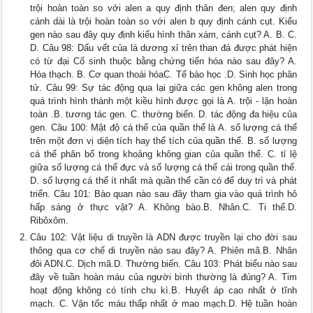
trội hoàn toàn so với alen a quy định thân đen; alen quy định
cánh dài là trội hoàn toàn so với alen b quy định cánh cụt. Kiểu
gen nào sau đây quy định kiểu hình thân xám, cánh cụt? A. B. C.
D. Câu 98: Dấu vết của lá dương xỉ trên than đá được phát hiện
có từ đại Cổ sinh thuộc bằng chứng tiến hóa nào sau đây? A.
Hóa thạch. B. Cơ quan thoái hóaC. Tế bào học .D. Sinh học phân
tử. Câu 99: Sự tác động qua lại giữa các gen không alen trong
quá trình hình thành một kiều hình được gọi là A. trội - lặn hoàn
toàn .B. tương tác gen. C. thường biến. D. tác động đa hiệu của
gen. Câu 100: Mật độ cá thể của quần thể là A. số lượng cá thể
trên một đơn vị diện tích hay thể tích của quần thể. B. số lượng
cá thể phân bố trong khoảng không gian của quần thể. C. tỉ lệ
giữa số lượng cá thể đực và số lượng cá thể cái trong quần thể.
D. số lượng cá thể ít nhất mà quần thể cần có để duy trì và phát
triển. Câu 101: Bào quan nào sau đây tham gia vào quá trình hô
hấp sáng ở thực vật? A. Không bào.B. Nhân.C. Ti thể.D.
Ribôxôm.
Câu 102: Vật liệu di truyền là ADN được truyền lại cho đời sau
thông qua cơ chế di truyền nào sau đây? A. Phiên mã.B. Nhân
đôi ADN.C. Dịch mã.D. Thường biến. Câu 103: Phát biểu nào sau
đây về tuần hoàn máu của người bình thường là đúng? A. Tim
hoạt động không có tính chu kì.B. Huyết áp cao nhất ở tĩnh
mạch. C. Vận tốc máu thấp nhất ở mao mạch.D. Hệ tuần hoàn