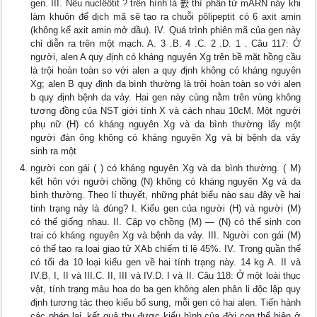
gen. III. Nếu nuclêôtit ? trên hình là 퐔 thì phân tử mARN này khi
làm khuôn để dịch mã sẽ tạo ra chuỗi pôlipeptit có 6 axit amin
(không kể axit amin mở dầu). IV. Quá trình phiên mã của gen này
chỉ diễn ra trên một mạch. A. 3 .B. 4 .C. 2 .D. 1 . Câu 117: Ở
người, alen A quy định có kháng nguyên Xg trên bề mặt hồng cầu
là trội hoàn toàn so với alen a quy định không có kháng nguyên
Xg; alen B quy định da bình thường là trội hoàn toàn so với alen
b quy định bệnh da vảy. Hai gen này cùng nằm trên vùng không
tương đồng của NST giới tính X và cách nhau 10cM. Một người
phụ nữ (H) có kháng nguyên Xg và da bình thường lấy một
người đàn ông không có kháng nguyên Xg và bị bệnh da vảy
sinh ra một
người con gái ( ) có kháng nguyên Xg và da bình thường. ( M)
kết hôn với người chồng (N) không có kháng nguyên Xg và da
bình thường. Theo lí thuyết, những phát biểu nào sau đây về hai
tinh trạng này là đúng? I. Kiểu gen của người (H) và người (M)
có thế giống nhau. II. Cặp vọ chồng (M) ― (N) có thể sinh con
trai có kháng nguyên Xg và bệnh da vảy. III. Người con gái (M)
có thể tạo ra loại giao tử XAb chiếm tỉ lệ 45%. IV. Trong quần thể
có tối đa 10 loại kiểu gen về hai tính trạng này. 14 kg A. II và
IV.B. I, II và III.C. II, III và IV.D. I và II. Câu 118: Ở một loài thục
vật, tính trạng màu hoa do ba gen không alen phân li độc lập quy
định turơng tác theo kiểu bổ sung, mỗi gen có hai alen. Tiến hành
các phép lai, kết quả thu được kiểu hình của đời con thể hiện ở