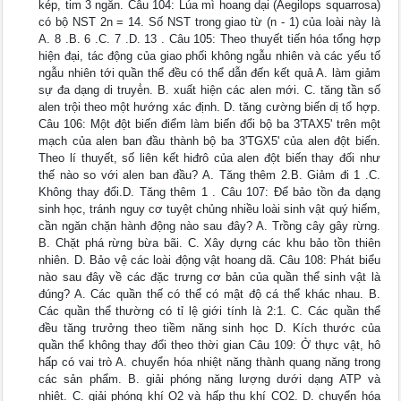
kép, tim 3 ngăn. Câu 104: Lúa mì hoang dại (Aegilops squarrosa)
có bộ NST 2n = 14. Số NST trong giao từ (n - 1) của loài này là
A. 8 .B. 6 .C. 7 .D. 13 . Câu 105: Theo thuyết tiến hóa tổng hợp
hiện đại, tác động của giao phối không ngẫu nhiên và các yếu tố
ngẫu nhiên tới quần thể đều có thể dẫn đến kết quả A. làm giảm
sự đa dạng di truyè̀n. B. xuất hiện các alen mới. C. tăng tần số
alen trội theo một hướng xác định. D. tăng cường biến dị tổ hợp.
Câu 106: Một đột biến điểm làm biến đổi bộ ba 3'TAX5' trên một
mạch của alen ban đầu thành bộ ba 3'TGX5' của alen đột biến.
Theo lí thuyết, số liên kết hiđrô của alen đột biến thay đối như
thế nào so với alen ban đầu? A. Tăng thêm 2.B. Giảm đi 1 .C.
Không thay đổi.D. Tăng thêm 1 . Câu 107: Để bảo tồn đa dạng
sinh học, tránh nguy cơ tuyệt chủng nhiều loài sinh vật quý hiếm,
cần ngăn chặn hành động nào sau đây? A. Trồng cây gây rừng.
B. Chặt phá rừng bừa bãi. C. Xây dựng các khu bảo tồn thiên
nhiên. D. Bảo vệ các loài động vật hoang dã. Câu 108: Phát biểu
nào sau đây về các đặc trưng cơ bản của quần thể sinh vật là
đúng? A. Các quần thế có thể có mật độ cá thể khác nhau. B.
Các quần thể thường có tỉ lệ giới tính là 2:1. C. Các quần thể
đều tăng trưởng theo tiềm năng sinh học D. Kích thước của
quần thể không thay đổi theo thời gian Câu 109: Ở thực vật, hô
hấp có vai trò A. chuyển hóa nhiệt năng thành quang năng trong
các sản phẩm. B. giải phóng năng lượng dưới dạng ATP và
nhiệt. C. giải phóng khí O2 và hấp thu khí CO2. D. chuyển hóa