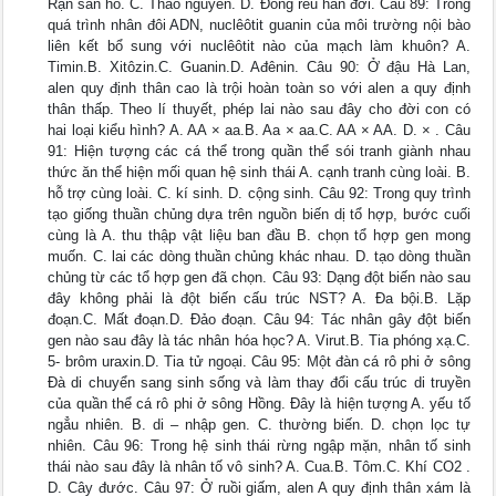
Rạn san hô. C. Thảo nguyên. D. Đồng rêu hàn đới. Câu 89: Trong
quá trình nhân đôi ADN, nuclêôtit guanin của môi trường nội bào
liên kết bổ sung với nuclêôtit nào của mạch làm khuôn? A.
Timin.B. Xitôzin.C. Guanin.D. Ađênin. Câu 90: Ở đậu Hà Lan,
alen quy định thân cao là trội hoàn toàn so với alen a quy định
thân thấp. Theo lí thuyết, phép lai nào sau đây cho đời con có
hai loại kiểu hình? A. AA × aa.B. Aa × aa.C. AA × AA. D. × . Câu
91: Hiện tượng các cá thể trong quần thể sói tranh giành nhau
thức ăn thể hiện mối quan hệ sinh thái A. cạnh tranh cùng loài. B.
hỗ trợ cùng loài. C. kí sinh. D. cộng sinh. Câu 92: Trong quy trình
tạo giống thuần chủng dựa trên nguồn biến dị tổ hợp, bước cuối
cùng là A. thu thập vật liệu ban đầu B. chọn tổ hợp gen mong
muốn. C. lai các dòng thuần chủng khác nhau. D. tạo dòng thuần
chủng từ các tổ hợp gen đã chọn. Câu 93: Dạng đột biến nào sau
đây không phải là đột biến cấu trúc NST? A. Đa bội.B. Lặp
đoạn.C. Mất đoạn.D. Đảo đoạn. Câu 94: Tác nhân gây đột biến
gen nào sau đây là tác nhân hóa học? A. Virut.B. Tia phóng xạ.C.
5- brôm uraxin.D. Tia tử ngoại. Câu 95: Một đàn cá rô phi ở sông
Đà di chuyển sang sinh sống và làm thay đổi cấu trúc di truyền
của quần thể cá rô phi ở sông Hồng. Đây là hiện tượng A. yếu tố
ngẳu nhiên. B. di – nhập gen. C. thường biến. D. chọn lọc tự
nhiên. Câu 96: Trong hệ sinh thái rừng ngập mặn, nhân tố sinh
thái nào sau đây là nhân tố vô sinh? A. Cua.B. Tôm.C. Khí CO2 .
D. Cây đước. Câu 97: Ở ruồi giấm, alen A quy định thân xám là