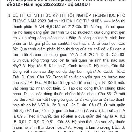
đề 212 - Năm học 2022-2023 - Bộ GD&ĐT
ĐỀ THI CHÍNH THỨC KỲ THI TỐT NGHIỆP TRUNG HỌC PHỔ
THÔNG NĂM 2023 Bài thi: KHOA HỌC TỰ NHIÊN === Môn thi
thành phần: SINH HỌC Mã đề 212 Câu 81: Những loài có quan
hệ họ hàng càng gần thì trình tự các nuclêôtit của cùng một gen
có xu hướng càng giống nhau. Đây là bằng chứng A. sinh học
phân tử. B. giải phẫu so sánhC. hóa thạch. D. tế bào học. Câu
82: Quá trình giảm phân bình thường của cơ thể có kiểu gen a
tạo ra tối đa bao nhiêu loại giao tử? A. 4.B. 2C. 1 .D. 3 . Câu 83:
Giun đũa sống trong ruột lợn là mối quan hệ sinh thái nào sau
đây? A. Hợp tác.B. Kí sinh.C. Cạnh tranh.D. Hội sinh. Câu 84:
Động vật nào sau đây có dạ dày bốn ngăn? A. Cá.B. Hổ.C.
Trâu.D. Chó. Câu 85: Trong kĩ thuật chuyển gen có bước nào
sau đây? A. Đưa ADN tái tổ hợp vào tế bào nhận. B. Xử lí mẫu
vật bằng tác nhân đột biến. C. Tạo các dòng thuần chủng khác
nhau. D. Lai các dòng thuần chủng khác nhau. Câu 86: Ở một
loài thực vật, sự kết hợp giữa giao tử 2n và giao tử 2n tạo thành
hợp tử có bộ NST A. 3n.B. n.C. 2n.D. 4n. Câu 87: Ở một quần
thể đậu Hà Lan, xét một gen có hai alen ( A và a ), tần số alen A
là 0,9 . Theo lí thuyết, tần số alen a của quần thể này là A. 0,1
.B. 0,01 .C. 0,9 .D. 0,81 . Câu 88: Hệ sinh thái nào sau đây thuộc
nhóm hệ sinh thái dưới nước? A. Rừng lá kim phương Bắc. B.