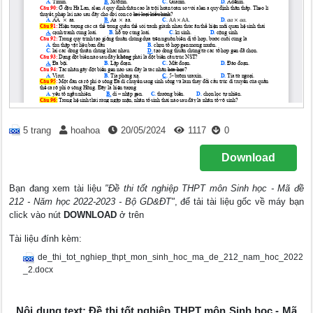
5 trang
hoahoa
20/05/2024
1117
0
Download
Bạn đang xem tài liệu
"Đề thi tốt nghiệp THPT môn Sinh học - Mã đề
212 - Năm học 2022-2023 - Bộ GD&ĐT"
, để tải tài liệu gốc về máy bạn
click vào nút
DOWNLOAD
ở trên
Tài liệu đính kèm:
de_thi_tot_nghiep_thpt_mon_sinh_hoc_ma_de_212_nam_hoc_2022
_2.docx
Nội dung text: Đề thi tốt nghiệp THPT môn Sinh học - Mã