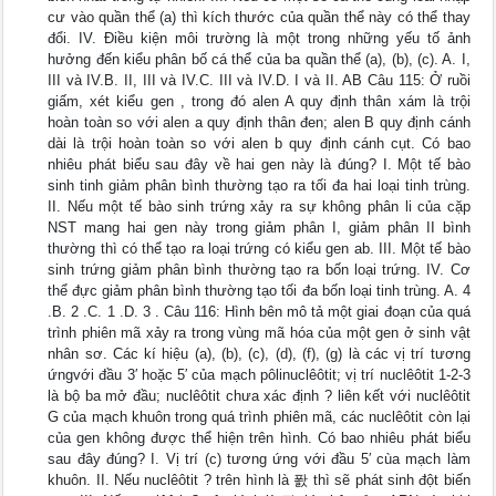
cư vào quần thể (a) thì kích thước của quần thể này có thể thay
đổi. IV. Điều kiện môi trường là một trong những yếu tố ảnh
hưởng đến kiểu phân bố cá thể của ba quần thể (a), (b), (c). A. I,
III và IV.B. II, III và IV.C. III và IV.D. I và II. AB Câu 115: Ở ruồi
giấm, xét kiểu gen , trong đó alen A quy định thân xám là trội
hoàn toàn so với alen a quy định thân đen; alen B quy định cánh
dài là trội hoàn toàn so với alen b quy định cánh cụt. Có bao
nhiêu phát biểu sau đây về hai gen này là đúng? I. Một tế bào
sinh tinh giảm phân bình thường tạo ra tối đa hai loại tinh trùng.
II. Nếu một tế bào sinh trứng xảy ra sự không phân li của cặp
NST mang hai gen này trong giảm phân I, giảm phân II bình
thường thì có thể tạo ra loại trứng có kiểu gen ab. III. Một tế bào
sinh trứng giảm phân bình thường tạo ra bốn loại trứng. IV. Cơ
thể đực giảm phân bình thường tạo tối đa bốn loại tinh trùng. A. 4
.B. 2 .C. 1 .D. 3 . Câu 116: Hình bên mô tả một giai đoạn của quá
trình phiên mã xảy ra trong vùng mã hóa của một gen ở sinh vật
nhân sơ. Các kí hiệu (a), (b), (c), (d), (f), (g) là các vị trí tương
ứngvới đầu 3′ hoặc 5′ của mạch pôlinuclêôtit; vị trí nuclêôtit 1-2-3
là bộ ba mở đầu; nuclêôtit chưa xác định ? liên kết với nuclêôtit
G của mạch khuôn trong quá trình phiên mã, các nuclêôtit còn lại
của gen không được thể hiện trên hình. Có bao nhiêu phát biểu
sau đây đúng? I. Vị trí (c) tương ứng với đầu 5′ cùa mạch làm
khuôn. II. Nếu nuclêôtit ? trên hình là 퐔 thì sẽ phát sinh đột biến