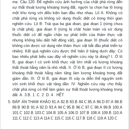
mẹ. Câu 120: Để nghiên cứu ảnh hưởng của chặt phá rừng đến
sự thất thoát lượng khoáng trong đất, người ta chọn hai lô trong
một khu rừng với điều kiện ban đầu như nhau. Lô A: Không có
chặt phá rừng và không sử dụng thuốc diệt cỏ trong thời gian
nghiên cứu. Lô B: Trái qua ba giai đoan, giai đoạn 1 (rừng chưa
bị chặt phá), giai đoạn II (rừng bị chặt hoàn toàn và sử dụng
thuốc diệt cỏ để ngăn chặn sự phát triển của thảm thực vật
nhưng không tiêu diệt hết động vật), giai đoạn III (thuốc diệt cỏ
không còn được sử dụng nên thảm thực vật bắt đầu phát triển tự
nhiên). Kết quả nghiên cứu được thể hiện ở bảng dưới đây: Có
bao nhiêu phát biểu sau đây về nghiên cứu này là đúng? I. Ở lô
B, giai đoạn I có sinh khối thực vật lớn nhất và lượng khoáng
thất thoát hằng năm là nhỏ nhất. II. Ở lô B, giai đoạn II có lượng
khoáng thất thoát hằng năm tăng làm lượng khoáng trong đất
giảm dần. III. Ở lô B, giai đoạn III xảy ra diễn thế nguyên sinh
với sinh khối thực vật tăng dần. IV. Nghiên cứu này cho thấy
chặt phá rừng có thể làm giảm sự thất thoát lượng khoáng trong
đất. A. 3.B. 1 .C. 2 .D. 4 . HẾT
ĐÁP ÁN THAM KHẢO 81.A 82.B 83.B 84.C 85.A 86.D 87.A 88.B
89.B 90.B 91.A 92.D 93.A 94.C 95.B 96.C 97.C 98.A 99.B 100.A
101.C 102.B 103.C 104.B 105.A 106.D 107.B 108.A 109.B 110.A
111.C 112.C 113.A 114.C 115.C 116.C 117.B 118.C 119.A 120.C