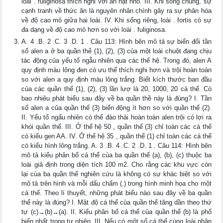
loài . fuliginosa thích nghi với ăn hạt nhỏ. III. Khi sống chung, sự
cạnh tranh về thức ăn là nguyên nhân chính gây ra sự phân hóa
về độ cao mỏ giữa hai loài. IV. Khi sống riêng, loài . fortis có sự
đa dạng về độ cao mỏ hơn so với loài . fuliginosa.
A. 4 .B. 2 .C. 3 .D. 1 . Câu 113: Hình bên mô tả sự biến đổi tần
số alen a ở ba quần thẻ̉ (1), (2), (3) của một loài chuột đang chịu
tác động của yếu tố ngẫu nhiên qua các thế hệ. Trong đó, alen A
quy định màu lông đen có ưu thế thích nghi hơn và trội hoàn toàn
so với alen a quy định màu lông trắng. Biết kích thước ban đầu
của các quần thể (1), (2), (3) lần lượ là 20, 1000, 20 cá thể. Có
bao nhiêu phát biểu sau đây về ba quần thề này là đúng? I. Tần
số alen a của quần thể (3) biến động ít hơn so với quần thể (2).
II. Yếu tố ngấu nhiên có thể đào thải hoàn toàn alen trội có lợi ra
khói quần thể. III. Ở thế hệ 50 , quần thể (3) chỉ toàn các cá thế
có kiểu gen AA. IV. Ở thế hệ 35 , quần thể (1) chỉ toàn các cá thể
có kiểu hình lông trắng. A. 3 .B. 4 .C. 2 .D. 1 . Câu 114: Hình bên
mô tả kiểu phân bố cá thể của ba quần thể (a), (b), (c) thuộc ba
loài giả định trong diện tích 100 m2. Cho rằng các khu vực còn
lại cùa ba quần thể nghiên cứu là không có sự khác biệt so với
mô tả trên hình và mỗi dấu chấm (.) trong hình minh họa cho một
cá thể. Theo lí thuyết, những phát biểu nào sau đây về ba quần
thể này là đúng? I. Mật độ cá thể của quần thể tăng dần theo thứ
tự (c)→(b)→(a). II. Kiểu phân bố cá thể của quần thể (b) là phổ
biến nhất trong tự nhiên. III. Nếu có một số cá thể cùng loài nhập