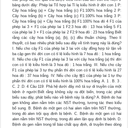
bảng dưới đây: Phép lai Tổ hợp lai Tỉ lę kiểu hình ở đời con 1 P:
Cây hoa trắng (a) × Cây hoa trắng (c) F1:100% hoa trắng 2 P:
Cây hoa trắng (b) × Cây hoa trắng (c) F1:100% hoa trắng 3 P:
Cây hoa trắng (a) × Cây hoa trắng (b) F1:100% hoa đó 4 F1 của
phép lai 3 × F1 của phép lai 1 F2:3 hoa đỏ : 13 hoa trắng 5 F1
cùa phép lai 3 × F1 của phép lai 2 F2:9 hoa đỏ : 23 hoa trắng Biết
rằng các cây hoa trắng (a), (b), (c) đều thuần chủng. Theo lí
thuyết, có bao nhiêu phát biểu sau đây về tính trạng này là đúng?
I. Nếu cho cây F1 của phép lai 3 lai với cây đồng hợp tử lặn về
ba cặp gen thì đời con có tỉ lệ kiểu hình là 7 hoa đỏ : 1 hoa trắng.
II. Nếu cho cây F1 của phép lai 3 lai với cây hoa trắng (a) thì đời
con có tỉ lệ kiều hình là 3 hoa đỏ : 1 hoa trắng. III. Nếu cho cây
F1 của phép lai 3 tự thụ phấn thì đời con có tỉ lệ kiểu hình là 27
hoa đỏ : 37 hoa trắng. IV. Nếu cho cây 퐹1 của phép lai 1 tự thụ
phấn thì đời con có tỉ lệ kiểu hình là 100% hoa trắng. A. 1 . B. 3 .
C. 2 .D. 4 Câu 119: Phả hệ dưới đây mô tả sự di truyền của một
bệnh ở người:Biết rằng không xảy ra đột biến, trong các phát
biểu sau đây, phát biểu nào về bệnh này là đúng? A. Bệnh do hai
gen không alen nằm trên các NST thường, tương tác theo kiểu
bổ sung. B. Bệnh do một gen có hai alen nằm trên NST thường,
trong đó alen trội quy định bị bệnh. C. Bệnh do một gen có hai
alen nằm trên NST thường, trong đó alen lặn quy định bị bệnh. D.
Bệnh do gen nằm trong tế bào chất quy định, di truyền theo dòng